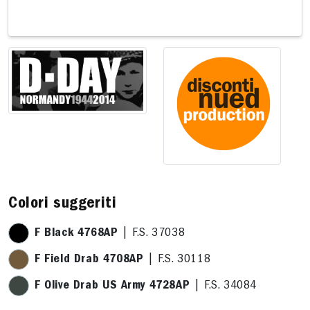
7 x 13,1cm
8,3 x 7,2cm
Colori suggeriti
F Black 4768AP
| F.S. 37038
F Field Drab 4708AP
| F.S. 30118
F Olive Drab US Army 4728AP
| F.S. 34084