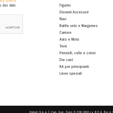
acy policy
 dei dati.
Figurini
Diorami Accessori
Navi
Battle sets e Wargames
Camion
Auto e Moto
Treni
Pennelli, colle e colori
Die cast
Kit per principianti
Linee speciali
Italeri S.p.a | Cap. Soc. Euro 5.200.000 i.v. R.E.A. Bo n