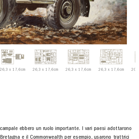
26,3 x 17,6cm
26,3 x 17,6cm
26,3 x 17,6cm
26,3 x 17,6cm
20,
ia campale ebbero un ruolo importante. I vari paesi adottarono
n Bretagna e il Commonwealth per esempio, usarono trattrici