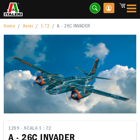
Home
Aerei
1:72
A - 26C INVADER
1259 - SCALA 1 : 72
A - 26C INVADER