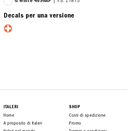
G White 4696AP
| F.S. 17875
Decals per una versione
ITALERI
SHOP
Home
Costi di spedizione
A proposito di Italeri
Promo