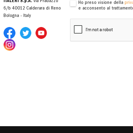
ITALERI S.p.A.
via Pradazzo
Ho preso visione della
priv
6/b 40012 Calderara di Reno
e acconsento al trattamento
Bologna - Italy