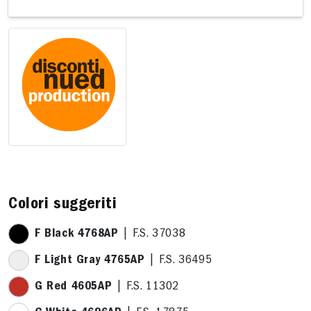
Colori suggeriti
F Black 4768AP
| F.S. 37038
F Light Gray 4765AP
| F.S. 36495
G Red 4605AP
| F.S. 11302