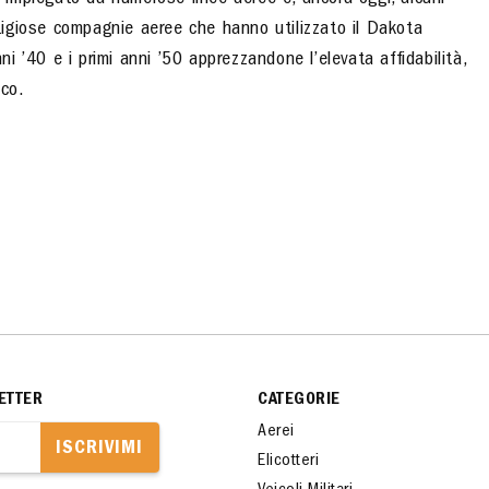
ne impiegato da numerose linee aeree e, ancora oggi, alcuni
estigiose compagnie aeree che hanno utilizzato il Dakota
ni ’40 e i primi anni ’50 apprezzandone l’elevata affidabilità,
ico.
ETTER
CATEGORIE
Aerei
ISCRIVIMI
Elicotteri