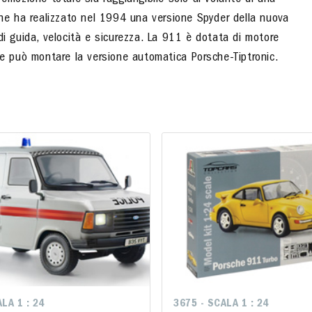
’emozione totale sia raggiungibile solo al volante di una
che ha realizzato nel 1994 una versione Spyder della nuova
di guida, velocità e sicurezza. La 911 è dotata di motore
 e può montare la versione automatica Porsche-Tiptronic.
LA 1 : 24
LA 1 : 24
3675 - SCALA 1 : 24
3675 - SCALA 1 : 24