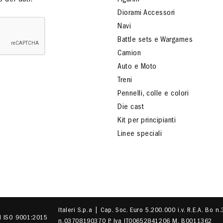
 dei dati.
Figurini
Diorami Accessori
Navi
Battle sets e Wargames
Camion
Auto e Moto
Treni
Pennelli, colle e colori
Die cast
Kit per principianti
Linee speciali
Italeri S.p.a | Cap. Soc. Euro 5.200.000 i.v. R.E.A. Bo n
EN ISO 9001:2015
n.03708190370 P. Iva IT00652841206 M. B0011362