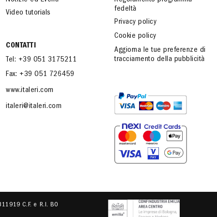
Notizie ed Eventi
Regolamento programma
fedeltà
Video tutorials
Privacy policy
Cookie policy
CONTATTI
Aggiorna le tue preferenze di
tracciamento della pubblicità
Tel: +39 051 3175211
Fax: +39 051 726459
www.italeri.com
italeri@italeri.com
.311919 C.F. e R.I. BO