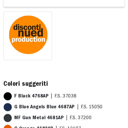
8 x 3,2cm
17,4 x 8,9cm
Colori suggeriti
F Black 4768AP
| F.S. 37038
G Blue Angels Blue 4687AP
| F.S. 15050
MF Gun Metal 4681AP
| F.S. 37200