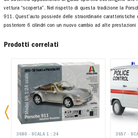
Gli autentici appassionati di guida sportiva sostengono che l
vettura “scoperta”. Nel rispetto di questa tradizione la Pors
911. Quest’auto possiede delle straordinarie caratteristiche 
posteriore 6 cilindri con un nuovo cambio ad alte prestazioni
Prodotti correlati
3680 - SCALA 1 : 24
3657 - SCA
3657 - SCA