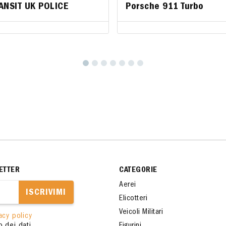
ANSIT UK POLICE
ANSIT UK POLICE
Porsche 911 Turbo
Porsche 911 Turbo
ETTER
CATEGORIE
Aerei
ISCRIVIMI
Elicotteri
Veicoli Militari
acy policy