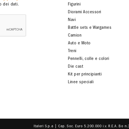
 dei dati.
Figurini
Diorami Accessori
Navi
Battle sets e Wargames
Camion
Auto e Moto
Treni
Pennelli, colle e colori
Die cast
Kit per principianti
Linee speciali
Italeri S.p.a | Cap. Soc. Euro 5.200.000 i.v. R.E.A. Bo n