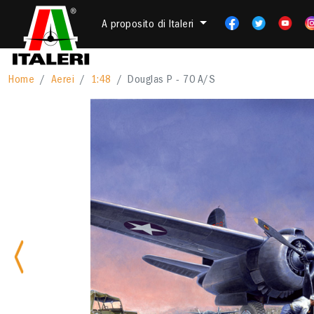
A proposito di Italeri
Home
Aerei
1:48
Douglas P - 70 A/S
Previous