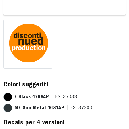
1 x 5,8cm
13,3 x 7,9cm
Colori suggeriti
F Black 4768AP
| F.S. 37038
MF Gun Metal 4681AP
| F.S. 37200
Decals per 4 versioni