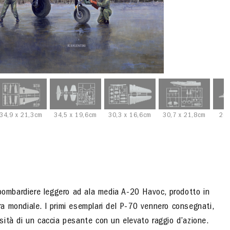
34,9 x 21,3cm
34,5 x 19,6cm
30,3 x 16,6cm
30,7 x 21,8cm
26,
 bombardiere leggero ad ala media A-20 Havoc, prodotto in
a mondiale. I primi esemplari del P-70 vennero consegnati,
ità di un caccia pesante con un elevato raggio d’azione.