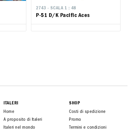
2743 - SCALA 1 : 48
2743 - SCALA 1 : 48
P-51 D/K Pacific Aces
P-51 D/K Pacific Aces
ITALERI
SHOP
Home
Costi di spedizione
A proposito di Italeri
Promo
Italeri nel mondo
Termini e condizioni