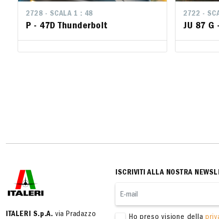
2728 - SCALA 1 : 48
2722 - SCA
2722 - SCA
P - 47D Thunderbolt
JU 87 G 
JU 87 G 
ISCRIVITI ALLA NOSTRA NEWSL
ITALERI S.p.A.
via Pradazzo
Ho preso visione della
priv