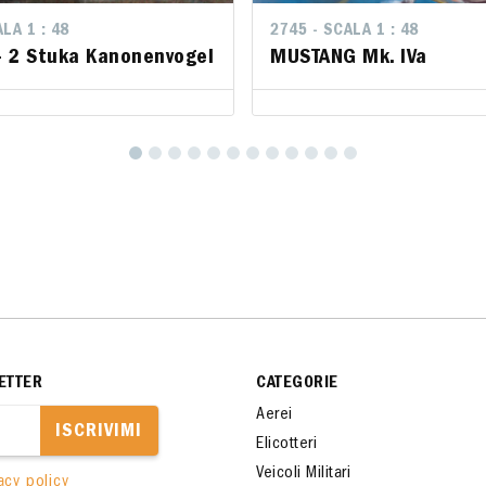
LA 1 : 48
LA 1 : 48
2745 - SCALA 1 : 48
2745 - SCALA 1 : 48
- 2 Stuka Kanonenvogel
- 2 Stuka Kanonenvogel
MUSTANG Mk. IVa
MUSTANG Mk. IVa
ETTER
CATEGORIE
Aerei
ISCRIVIMI
Elicotteri
Veicoli Militari
acy policy