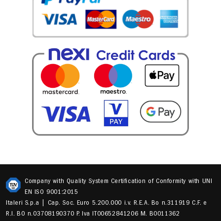
Company with Quality System Certification of Conformity with UNI
EN ISO 9001:2015
Italeri S.p.a | Cap. Soc. Euro 5.200.000 i.v. R.E.A. Bo n.311919 C.F. e
R.I. BO n.03708190370 P. Iva IT00652841206 M. B0011362