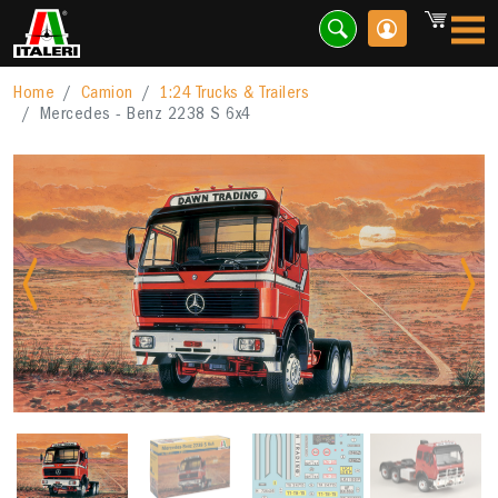
Home
Camion
1:24 Trucks & Trailers
Mercedes - Benz 2238 S 6x4
Previous
Nex