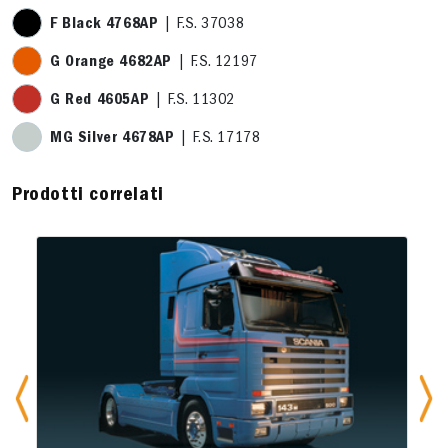
F Black 4768AP
| F.S. 37038
G Orange 4682AP
| F.S. 12197
G Red 4605AP
| F.S. 11302
MG Silver 4678AP
| F.S. 17178
Prodotti correlati