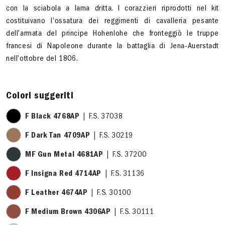
con la sciabola a lama dritta. I corazzieri riprodotti nel kit
costituivano l’ossatura dei reggimenti di cavalleria pesante
dell’armata del principe Hohenlohe che fronteggiò le truppe
francesi di Napoleone durante la battaglia di Jena-Auerstadt
nell’ottobre del 1806.
Colori suggeriti
F Black 4768AP
| F.S. 37038
F Dark Tan 4709AP
| F.S. 30219
MF Gun Metal 4681AP
| F.S. 37200
F Insigna Red 4714AP
| F.S. 31136
F Leather 4674AP
| F.S. 30100
F Medium Brown 4306AP
| F.S. 30111