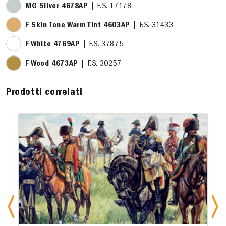
MG Silver 4678AP
| F.S. 17178
F Skin Tone Warm Tint 4603AP
| F.S. 31433
F White 4769AP
| F.S. 37875
F Wood 4673AP
| F.S. 30257
Prodotti correlati