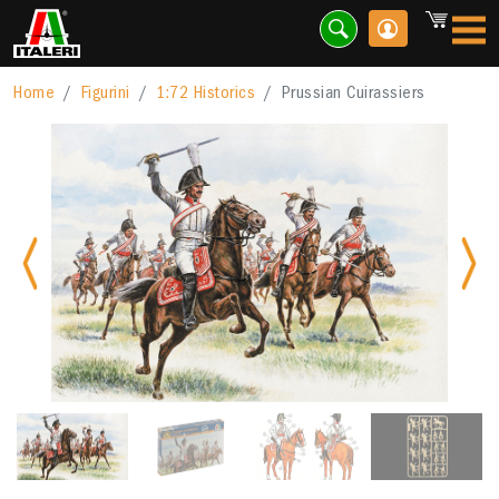
Home
Figurini
1:72 Historics
Prussian Cuirassiers
Previous
Nex