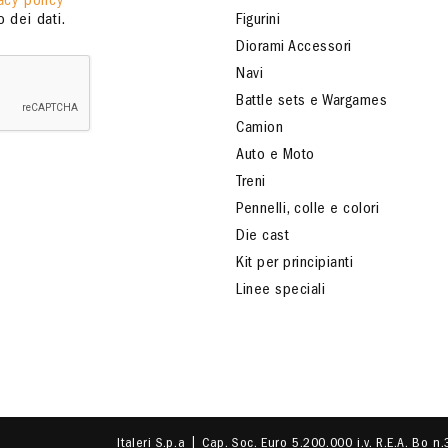
acy policy
 dei dati.
Figurini
Diorami Accessori
Navi
Battle sets e Wargames
Camion
Auto e Moto
Treni
Pennelli, colle e colori
Die cast
Kit per principianti
Linee speciali
Italeri S.p.a | Cap. Soc. Euro 5.200.000 i.v. R.E.A. Bo n