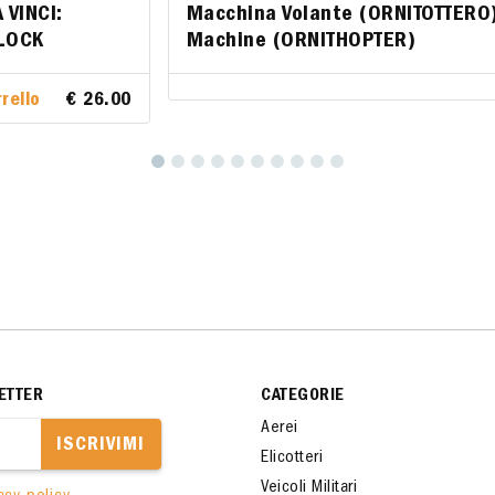
 VINCI:
O DA VINCI:
Macchina Volante (ORNITOTTERO) 
Macchina Volante (ORNITOTT
LOCK
UM CLOCK
Machine (ORNITHOPTER)
Machine (ORNITHOPTER)
rello
al carrello
€ 26.00
€ 26.00
ETTER
CATEGORIE
Aerei
ISCRIVIMI
Elicotteri
Veicoli Militari