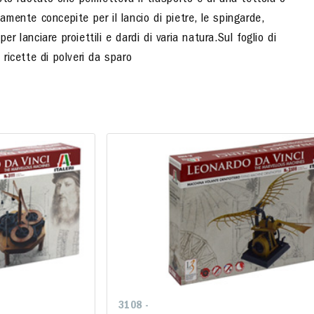
sto ruotato che permetteva il trasporto e di una tettoia o
iamente concepite per il lancio di pietre, le spingarde,
er lanciare proiettili e dardi di varia natura.
Sul foglio di
 ricette di polveri da sparo
3108 -
3108 -