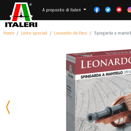
A proposito di Italeri
Home
Linee speciali
Leonardo da Vinci
Spingarda a mantell
Previous