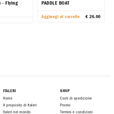
- Flying
ERO) - Flying
PADDLE BOAT
PADDLE BOAT
Aggiungi al carrello
Aggiungi al carrello
€ 26.00
€ 26.00
ITALERI
SHOP
Home
Costi di spedizione
A proposito di Italeri
Promo
Italeri nel mondo
Termini e condizioni