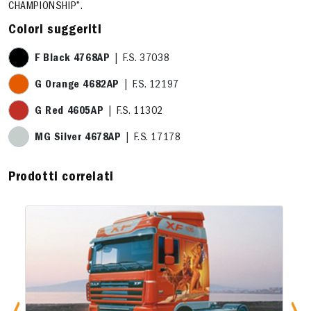
CHAMPIONSHIP”.
Colori suggeriti
F Black 4768AP
| F.S. 37038
G Orange 4682AP
| F.S. 12197
G Red 4605AP
| F.S. 11302
MG Silver 4678AP
| F.S. 17178
Prodotti correlati