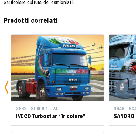
particolare cultura dei camionisti.
Prodotti correlati
3862 - SCALA 1 : 24
3849 - SCA
3849 - SCA
IVECO Turbostar “Tricolore”
SANDRO 
SANDRO 