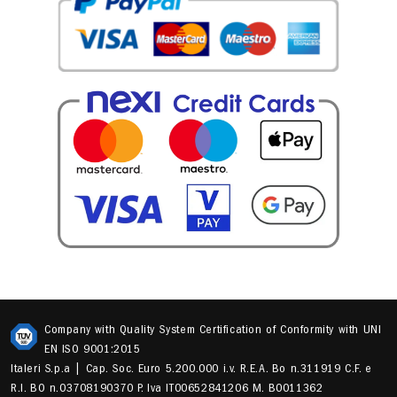
Company with Quality System Certification of Conformity with UNI
EN ISO 9001:2015
Italeri S.p.a | Cap. Soc. Euro 5.200.000 i.v. R.E.A. Bo n.311919 C.F. e
R.I. BO n.03708190370 P. Iva IT00652841206 M. B0011362