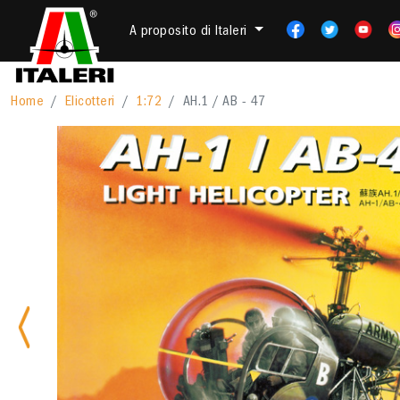
A proposito di Italeri
Home
Elicotteri
1:72
AH.1 / AB - 47
Previous