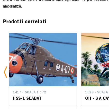
ove il velivolo venne utilizzato sino agli anni ‘70 per l’addes
ambulanza.
Prodotti correlati
1417 - SCALA 1 : 72
1028 - SCALA 
1028 - SCA
HSS-1 SEABAT
OH - 6 A C
OH - 6 A