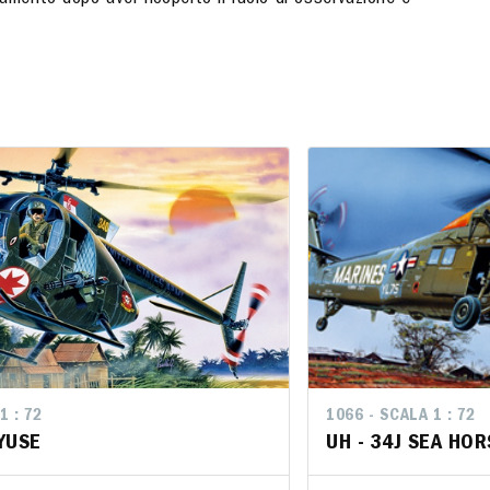
tramento dopo aver ricoperto il ruolo di osservazione e
1 : 72
LA 1 : 72
1066 - SCALA 1 : 72
1066 - SCALA 1 : 
AYUSE
 CAYUSE
UH - 34J SEA HOR
UH - 34J SEA 