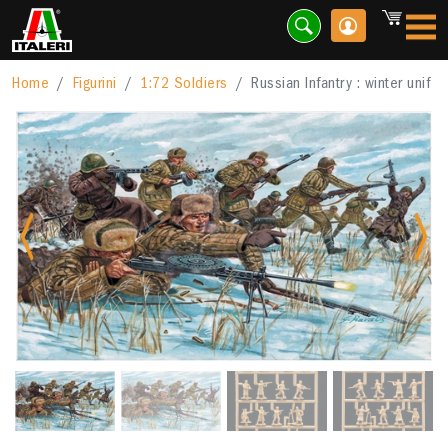
Home
Figurini
1:72 Soldiers
Russian Infantry : winter unif
Previous
Nex