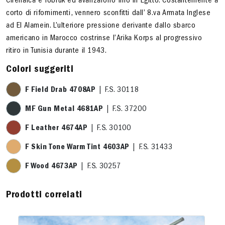
Cirenaica e Tobruk ed avanzarono fino in Egitto. Costantemente a
corto di rifornimenti, vennero sconfitti dall’ 8.va Armata Inglese
ad El Alamein. L’ulteriore pressione derivante dallo sbarco
americano in Marocco costrinse l’Arika Korps al progressivo
ritiro in Tunisia durante il 1943.
Colori suggeriti
F Field Drab 4708AP
| F.S. 30118
MF Gun Metal 4681AP
| F.S. 37200
F Leather 4674AP
| F.S. 30100
F Skin Tone Warm Tint 4603AP
| F.S. 31433
F Wood 4673AP
| F.S. 30257
Prodotti correlati