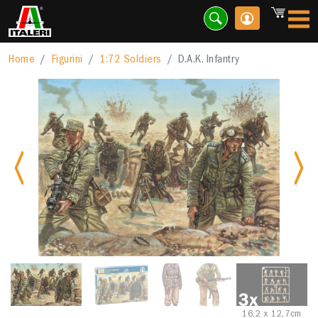
Home
Figurini
1:72 Soldiers
D.A.K. Infantry
Previous
Nex
16,2 x 12,7cm