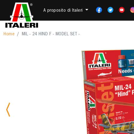
A proposito di Italeri
Home
MIL - 24 HIND F - MODEL SET -
Previous