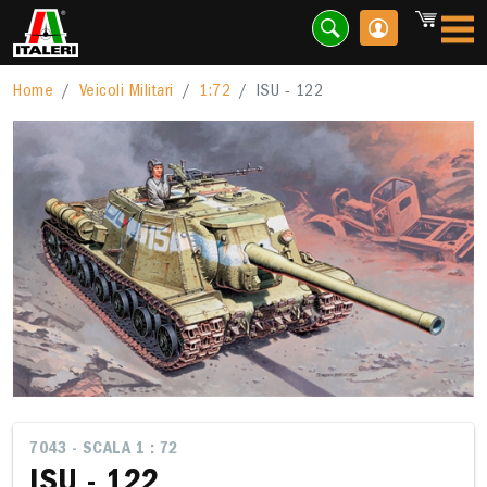
Home
Veicoli Militari
1:72
ISU - 122
7043 - SCALA 1 : 72
ISU - 122