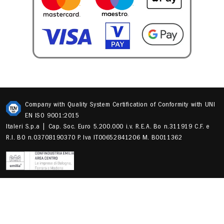
Company with Quality System Certification of Conformity with UNI
EN ISO 9001:2015
Italeri S.p.a | Cap. Soc. Euro 5.200.000 i.v. R.E.A. Bo n.311919 C.F. e
R.I. BO n.03708190370 P. Iva IT00652841206 M. B0011362