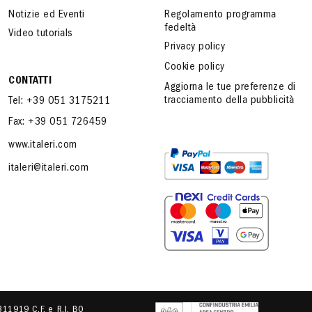
Notizie ed Eventi
Regolamento programma
fedeltà
Video tutorials
Privacy policy
Cookie policy
CONTATTI
Aggiorna le tue preferenze di
tracciamento della pubblicità
Tel: +39 051 3175211
Fax: +39 051 726459
www.italeri.com
italeri@italeri.com
.311919 C.F. e R.I. BO