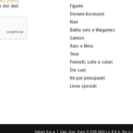
acy policy
 dei dati.
Figurini
Diorami Accessori
Navi
Battle sets e Wargames
Camion
Auto e Moto
Treni
Pennelli, colle e colori
Die cast
Kit per principianti
Linee speciali
Italeri S.p.a | Cap. Soc. Euro 5.200.000 i.v. R.E.A. Bo n