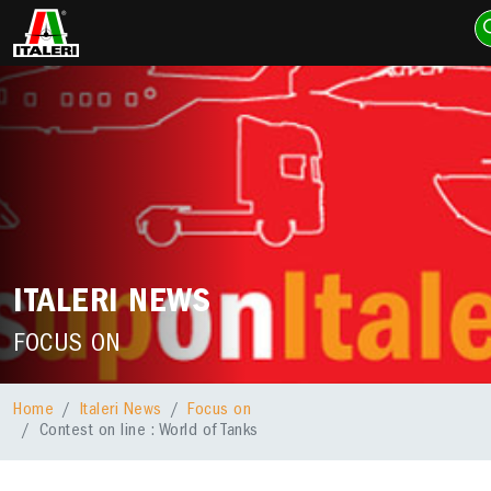
ITALERI NEWS
FOCUS ON
Home
Italeri News
Focus on
Contest on line : World of Tanks