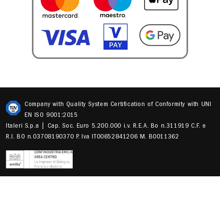
Company with Quality System Certification of Conformity with UNI
EN ISO 9001:2015
Italeri S.p.a | Cap. Soc. Euro 5.200.000 i.v. R.E.A. Bo n.311919 C.F. e
R.I. BO n.03708190370 P. Iva IT00652841206 M. B0011362