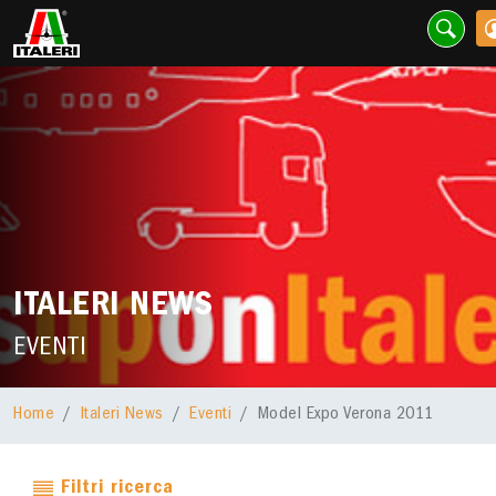
ITALERI NEWS
EVENTI
Home
Italeri News
Eventi
Model Expo Verona 2011
Filtri ricerca