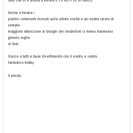
Italy che si è tenuta a Verona il 19 ed il 20 di marzo.
Anche a Verona i
positivi commenti ricevuti sulle ultime novità e sul nostro lavoro di
sempre
maggiore attenzione ai bisogni dei modellisti ci hanno trasmesso
grande voglia
di fare.
Grazie a tutti e buon divertimento con il nostro, e vostro,
fantastico hobby.
A presto.