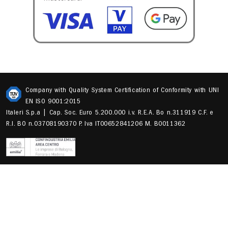
Company with Quality System Certification of Conformity with UNI
EN ISO 9001:2015
Italeri S.p.a | Cap. Soc. Euro 5.200.000 i.v. R.E.A. Bo n.311919 C.F. e
R.I. BO n.03708190370 P. Iva IT00652841206 M. B0011362