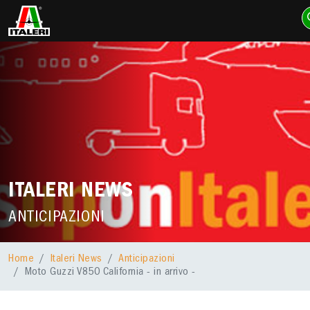
ITALERI NEWS
ANTICIPAZIONI
Home
Italeri News
Anticipazioni
Moto Guzzi V850 California - in arrivo -