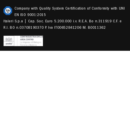
Company with Quality System Certification of Conformity with UNI
EN ISO 9001:2015
Italeri S.p.a | Cap. Soc. Euro 5.200.000 i.v. R.E.A. Bo n.311919 C.F. e
R.I. BO n.03708190370 P. Iva IT00652841206 M. B0011362