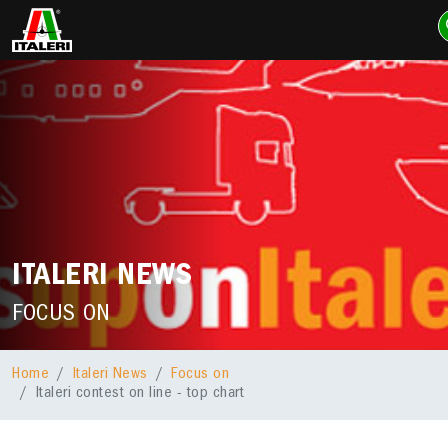
ITALERI NEWS
FOCUS ON
Home
Italeri News
Focus on
Italeri contest on line - top chart