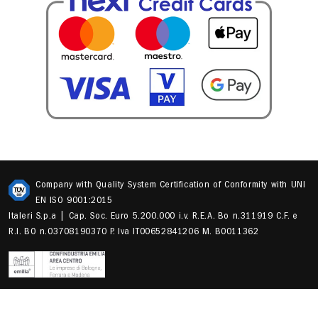
Company with Quality System Certification of Conformity with UNI
EN ISO 9001:2015
Italeri S.p.a | Cap. Soc. Euro 5.200.000 i.v. R.E.A. Bo n.311919 C.F. e
R.I. BO n.03708190370 P. Iva IT00652841206 M. B0011362