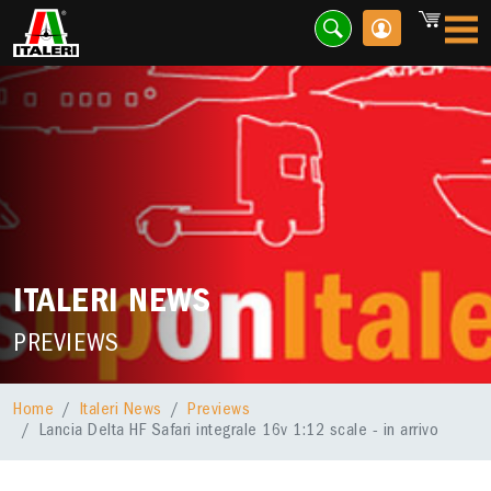
ITALERI NEWS
PREVIEWS
Home
Italeri News
Previews
Lancia Delta HF Safari integrale 16v 1:12 scale - in arrivo