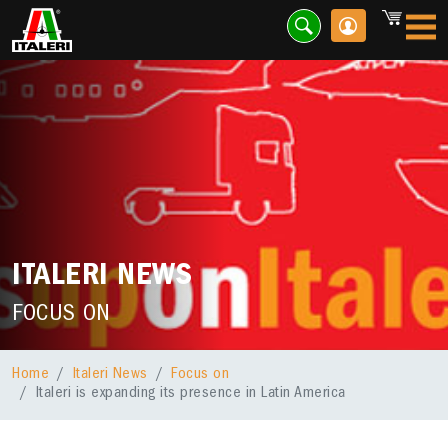
ITALERI NEWS
FOCUS ON
Home
Italeri News
Focus on
Italeri is expanding its presence in Latin America