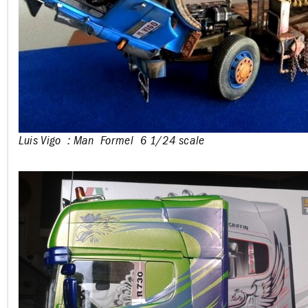
Luis Vigo
: Man Formel
6
1/24 scale