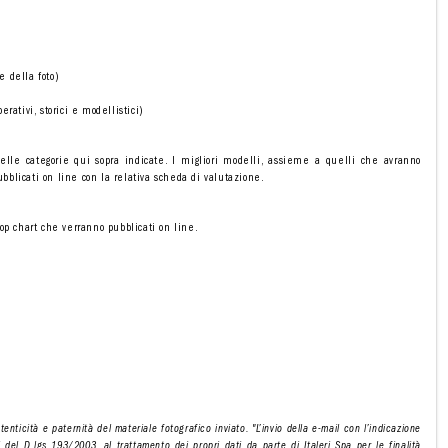
e della foto)
rativi, storici e modellistici)
elle categorie qui sopra indicate. I migliori modelli, assieme a quelli che avranno
ubblicati on line con la relativa scheda di valutazione.
 top chart che verranno pubblicati on line.
enticità e paternità del materiale fotografico inviato. "L’invio della e-mail con l’indicazione
 del D.lgs 193/2003, al trattamento dei propri dati da parte di Italeri Spa per le finalità