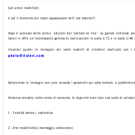
Cari amici modellisti,
è ora il momento dei nostri appassionati dell' ala rotante!!!
Dopo il successo delle prime edizioni del “contest on line”, su grande richiesta, pre
Italeri vi offre un'interessante gamma di realizzazioni in scala 1/72 e in scala 1/48. A
Inviateci quidni le immagini dei vostri modelli di elicotteri realizzati con i 
photo@italeri.com
.
Valuteremo le immagini con cura, secondo i parametri qui sotto indicati, e pubblichere
Verranno valutate, come ormai di consueto, le seguenti aree (con una scala di valutaz
1 - Fedeltà storica / costruttiva
2 - Arte modellistica (montaggio, colorazione)