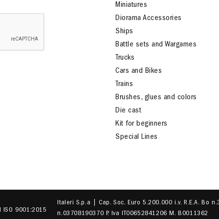
Miniatures
Diorama Accessories
Ships
Battle sets and Wargames
Trucks
Cars and Bikes
Trains
Brushes, glues and colors
Die cast
Kit for beginners
Special Lines
Italeri S.p.a | Cap. Soc. Euro 5.200.000 i.v. R.E.A. Bo n
EN ISO 9001:2015
n.03708190370 P. Iva IT00652841206 M. B0011362