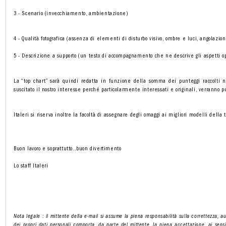
3 - Scenario (invecchiamento, ambientazione)
4 - Qualità fotografica (assenza di elementi di disturbo visivo, ombre e luci, angolazion
5 - Descrizione a supporto (un testo di accompagnamento che ne descrive gli aspetti ope
La “top chart” sarà quindi redatta in funzione della somma dei punteggi raccolti n
suscitato il nostro interesse perché particolarmente interessati e originali, verranno p
Italeri si riserva inoltre la facoltà di assegnare degli omaggi ai migliori modelli della
Buon lavoro e soprattutto..buon divertimento
Lo staff Italeri
Nota legale : il mittente della e-mail si assume la piena responsabilità sulla correttezza, aut
dei propri dati personali comporta, da parte del mittente, la piena accettazione, ai sensi