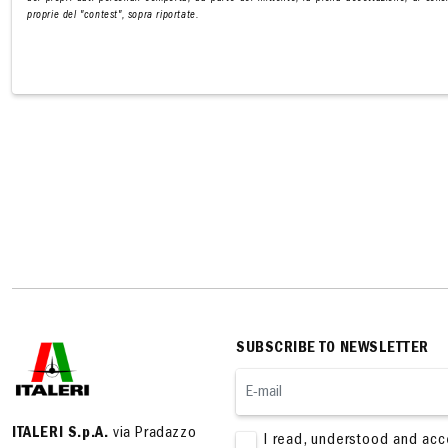
proprie del "contest", sopra riportate.
SUBSCRIBE TO NEWSLETTER
ITALERI S.p.A.
via Pradazzo
I read, understood and ac