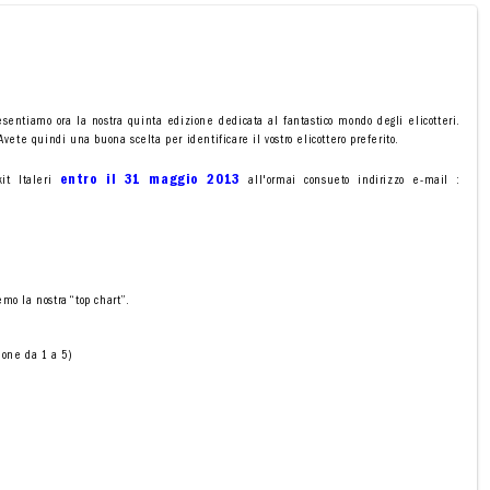
sentiamo ora la nostra quinta edizione dedicata al fantastico mondo degli elicotteri.
vete quindi una buona scelta per identificare il vostro elicottero preferito.
entro il 31 maggio 2013
kit Italeri
all'ormai consueto indirizzo e-mail :
mo la nostra “top chart”.
ione da 1 a 5)