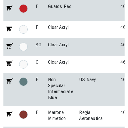
F
Guards Red
46
F
Clear Acryl
46
SG
Clear Acryl
46
G
Clear Acryl
46
F
Non
US Navy
46
Specular
Intermediate
Blue
F
Marrone
Regia
46
Mimetico
Aeronautica