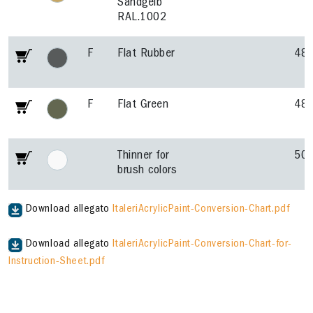
Sandgelb
RAL.1002
F
Flat Rubber
48
F
Flat Green
48
Thinner for
50
brush colors
Download allegato
ItaleriAcrylicPaint-Conversion-Chart.pdf
Download allegato
ItaleriAcrylicPaint-Conversion-Chart-for-
Instruction-Sheet.pdf