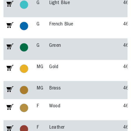
G
Light Blue
46
G
French Blue
46
G
Green
46
MG
Gold
46
MG
Brass
46
F
Wood
46
F
Leather
46