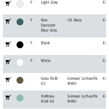
F
Light Gray
47
F
Non
US Navy
47
Specular
Blue Grey
F
Black
47
F
White
47
Grau RLM
German Luftwaffe
47
02
WWII
Hellblau
German Luftwaffe
47
RLM 65
WWII