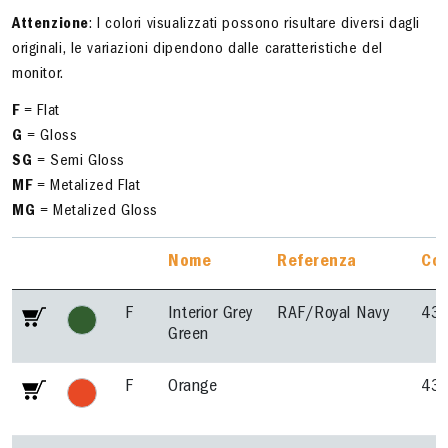
Attenzione
: I colori visualizzati possono risultare diversi dagli
originali, le variazioni dipendono dalle caratteristiche del
monitor.
F
= Flat
G
= Gloss
SG
= Semi Gloss
MF
= Metalized Flat
MG
= Metalized Gloss
Nome
Referenza
Cod
F
Interior Grey
RAF/Royal Navy
43
Green
F
Orange
43