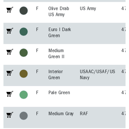
F
Olive Drab
US Army
47
US Army
F
Euro I Dark
47
Green
F
Medium
47
Green II
F
Interior
USAAC/USAF/US
47
Green
Navy
F
Pale Green
47
F
Medium Gray
RAF
47