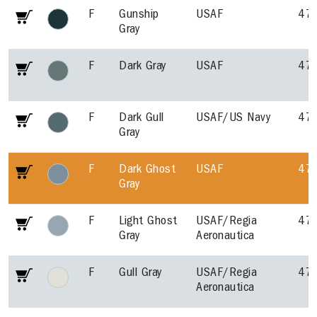
F
Gunship
USAF
47
Gray
F
Dark Gray
USAF
47
F
Dark Gull
USAF/US Navy
47
Gray
F
Dark Ghost
USAF
47
Gray
F
Light Ghost
USAF/Regia
47
Gray
Aeronautica
F
Gull Gray
USAF/Regia
47
Aeronautica