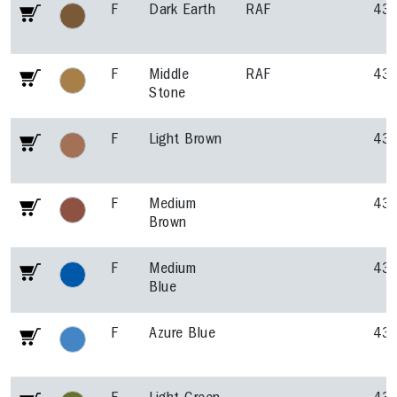
F
Dark Earth
RAF
43
F
Middle
RAF
43
Stone
F
Light Brown
43
F
Medium
43
Brown
F
Medium
43
Blue
F
Azure Blue
43