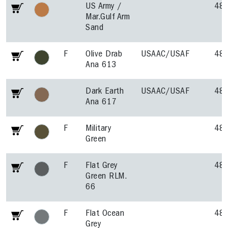
US Army /
48
Mar.Gulf Arm
Sand
F
Olive Drab
USAAC/USAF
48
Ana 613
Dark Earth
USAAC/USAF
48
Ana 617
F
Military
48
Green
F
Flat Grey
48
Green RLM.
66
F
Flat Ocean
48
Grey