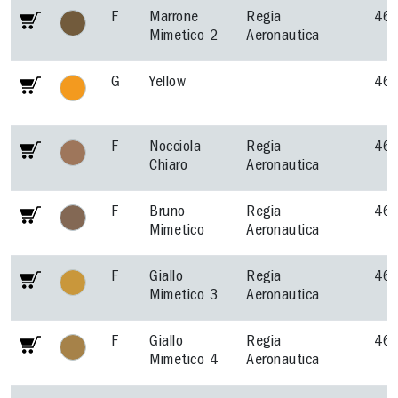
F
Marrone
Regia
46
Mimetico 2
Aeronautica
G
Yellow
46
F
Nocciola
Regia
46
Chiaro
Aeronautica
F
Bruno
Regia
46
Mimetico
Aeronautica
F
Giallo
Regia
46
Mimetico 3
Aeronautica
F
Giallo
Regia
46
Mimetico 4
Aeronautica