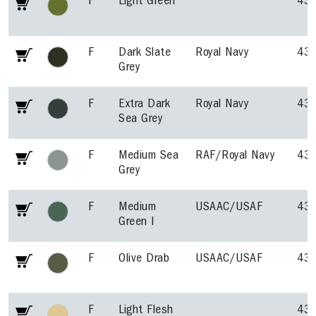
F
Light Green
43
F
Dark Slate
Royal Navy
43
Grey
F
Extra Dark
Royal Navy
43
Sea Grey
F
Medium Sea
RAF/Royal Navy
43
Grey
F
Medium
USAAC/USAF
43
Green I
F
Olive Drab
USAAC/USAF
43
F
Light Flesh
43