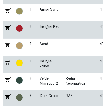
F
Armor Sand
47
F
Insigna Red
47
F
Sand
47
F
Insigna
47
Yellow
F
Verde
Regia
47
Mimetico 2
Aeronautica
F
Dark Green
RAF
47