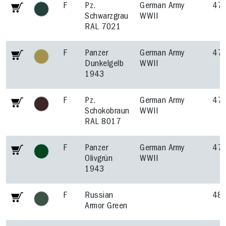
F
Pz.
German Army
47
Schwarzgrau
WWII
RAL 7021
F
Panzer
German Army
47
Dunkelgelb
WWII
1943
F
Pz.
German Army
47
Schokobraun
WWII
RAL 8017
F
Panzer
German Army
47
Olivgrün
WWII
1943
F
Russian
48
Armor Green