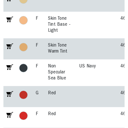
F
Skin Tone
46
Tint Base -
Light
F
Skin Tone
46
Warm Tint
F
Non
US Navy
46
Specular
Sea Blue
G
Red
46
F
Red
46