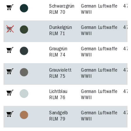
Schwarzgrün
German Luftwaffe
47
RLM 70
WWII
Dunkelgrün
German Luftwaffe
47
RLM 71
WWII
Graugrün
German Luftwaffe
47
RLM 74
WWII
Grauviolett
German Luftwaffe
47
RLM 75
WWII
Lichtblau
German Luftwaffe
47
RLM 76
WWII
Sandgelb
German Luftwaffe
47
RLM 79
WWII