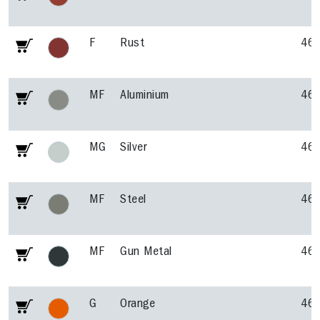
F
Rust
46
MF
Aluminium
46
MG
Silver
46
MF
Steel
46
MF
Gun Metal
46
G
Orange
46