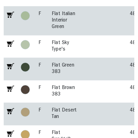
F
Flat Italian
48
Interior
Green
F
Flat Sky
48
Type's
F
Flat Green
48
383
F
Flat Brown
48
383
F
Flat Desert
48
Tan
F
Flat
48