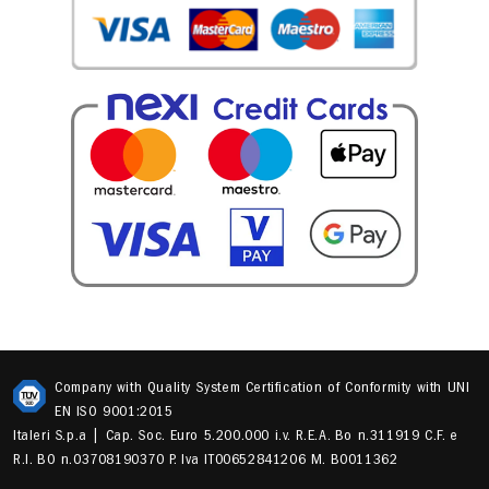
Company with Quality System Certification of Conformity with UNI
EN ISO 9001:2015
Italeri S.p.a | Cap. Soc. Euro 5.200.000 i.v. R.E.A. Bo n.311919 C.F. e
R.I. BO n.03708190370 P. Iva IT00652841206 M. B0011362